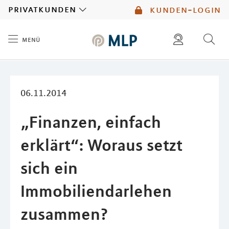
MLP
privatkunden
kunden-login
menü
Inhalt
diese website durchsuchen
mlp berater finden
06.11.2014
„Finanzen, einfach
erklärt“: Woraus setzt
sich ein
Immobiliendarlehen
zusammen?