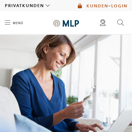
MLP
privatkunden
kunden-login
menü
Inhalt
diese website durchsuchen
mlp berater finden