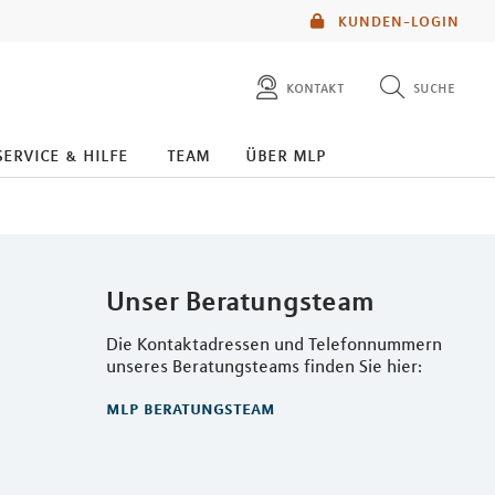
KUNDEN-LOGIN
kontakt
suche
diese website durchsuchen
service & hilfe
team
über mlp
mlp berater finden
Unser Beratungsteam
Die Kontaktadressen und Telefonnummern
unseres Beratungsteams finden Sie hier:
mlp beratungsteam