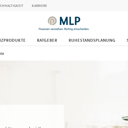
chhaltigkeit
karriere
nzprodukte
ratgeber
ruhestandsplanung
nte