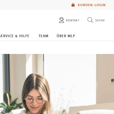
KUNDEN-LOGIN
kontakt
suche
diese website durchsuchen
service & hilfe
team
über mlp
mlp berater finden