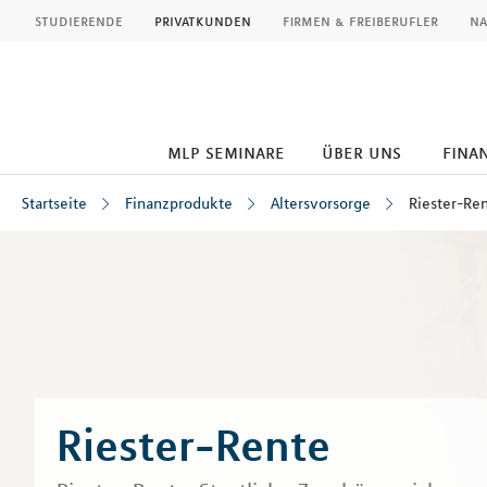
MLP
studierende
privatkunden
firmen & freiberufler
na
mlp seminare
über uns
fina
Startseite
Finanzprodukte
Altersvorsorge
Riester-Re
Inhalt
Riester-Rente