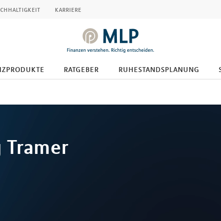
chhaltigkeit
karriere
nzprodukte
ratgeber
ruhestandsplanung
g
Tramer