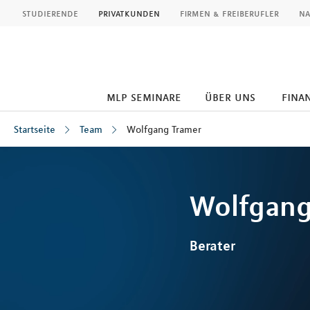
MLP
studierende
privatkunden
firmen & freiberufler
na
mlp seminare
über uns
fina
Startseite
Team
Wolfgang Tramer
Inhalt
Wolfgan
Berater