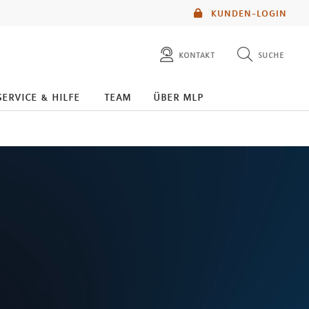
KUNDEN-LOGIN
kontakt
suche
diese website durchsuchen
service & hilfe
team
über mlp
mlp berater finden