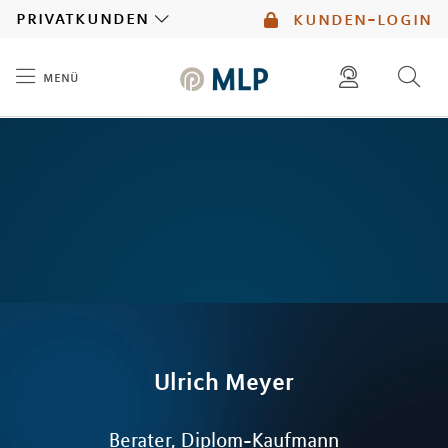
MLP
privatkunden
kunden-login
menü
Inhalt
diese website durchsuchen
mlp berater finden
Ulrich
Meyer
Berater, Diplom-Kaufmann