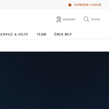
KUNDEN-LOGIN
kontakt
suche
diese website durchsuchen
service & hilfe
team
über mlp
mlp berater finden