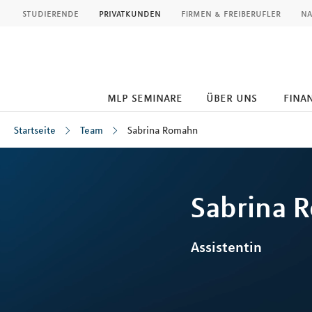
MLP
studierende
privatkunden
firmen & freiberufler
na
mlp seminare
über uns
fina
Startseite
Team
Sabrina Romahn
Inhalt
Sabrina
R
Assistentin