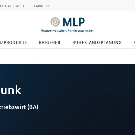
chhaltigkeit
karriere
nzprodukte
ratgeber
ruhestandsplanung
runk
riebswirt (BA)