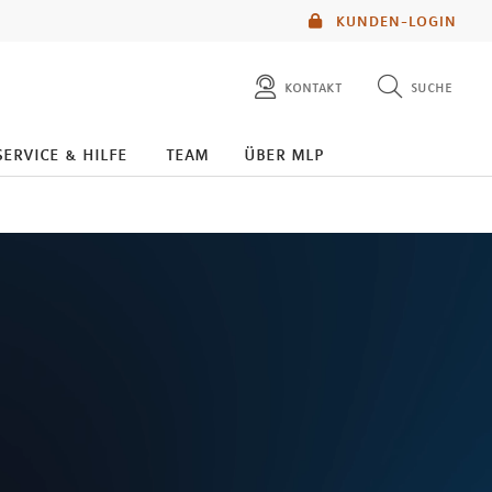
KUNDEN-LOGIN
kontakt
suche
diese website durchsuchen
service & hilfe
team
über mlp
mlp berater finden