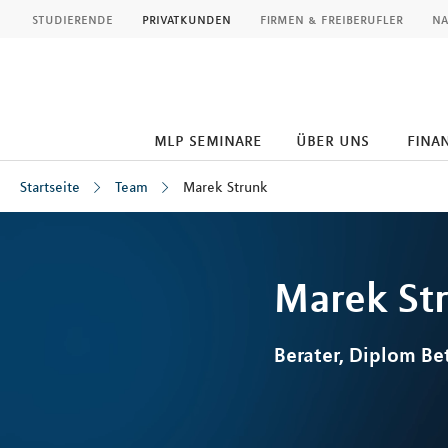
MLP
studierende
privatkunden
firmen & freiberufler
na
mlp seminare
über uns
fina
Startseite
Team
Marek Strunk
Inhalt
Marek
St
Berater, Diplom Bet