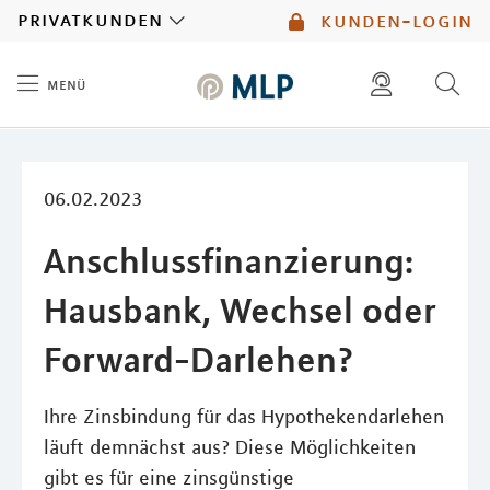
MLP
privatkunden
kunden-login
menü
Inhalt
diese website durchsuchen
mlp berater finden
06.02.2023
Anschlussfinanzierung:
Hausbank, Wechsel oder
Forward-Darlehen?
Ihre Zinsbindung für das Hypothekendarlehen
läuft demnächst aus? Diese Möglichkeiten
gibt es für eine zinsgünstige