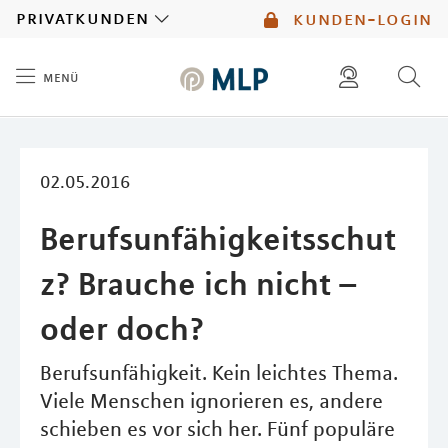
MLP
privatkunden
kunden-login
menü
Inhalt
diese website durchsuchen
mlp berater finden
02.05.2016
Berufsunfähigkeitsschut
z? Brauche ich nicht –
oder doch?
Berufsunfähigkeit. Kein leichtes Thema.
Viele Menschen ignorieren es, andere
schieben es vor sich her. Fünf populäre